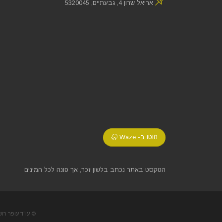
אריאל שרון 4, גבעתיים, 5320045
נווטו ב- Waze
הטקסט באתר נכתב בלשון זכר, אך פונה לכל המינים
© עו"ד עופר רושו 2026. כל הזכויות שמורות. בניית