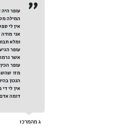
ה", מצולמת, מוסרת טביעות
עופר היה א
המילה מסי
 בזכותך.
אין לי ספק
אני מודה 
ומלא תבונ
עופר הגיע
המצב במהירות רבה והדבר שהכי
אשר גרמה 
לך ממני מכל הלב
עופר הכין
מזו שהשגנ
הנכון בהינ
אין לי די
דומה אדם כ
ג מהמרכז