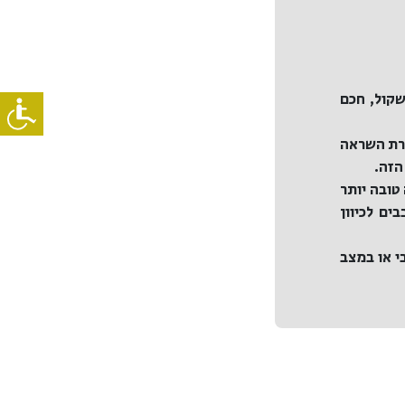
עופר רשו הוא אחד מעורכי הדין
זכיתי לפגוש את עופר בתחילת ה
זמן בלתי אפשריים, לחלץ אותי 
שקול, חכם
מה שאפשר לי להמשיך את ההליך
עופר הוא מקצוען, יסודי, חד, יעי
ררת השראה
ומעל הכול, והכי חשוב – חבר אמ
הזה.
טובה יותר
ים לכיוון
א מהמרכז
י או במצב