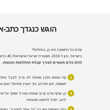
הוגש כנגדך כתב-א
קודם כל התשובה היא כן, בהחלט!!!
בישראל, נכון ל-2018, משטרת ישראל הגישה 46,704 כתבי-אישום, ולא כולם הסתיימו בהרשעה.
להלן כלים מעשיים לצורך קבלת ההחלטות הנכונות.
קח נשימה ותבין שאתה לא צריך לקבל החלטו
חששות, לאן הולכים, איך העניין יסתיים? האם 
כן, שתף אדם קרוב שאתה מעריך וסומך על שיקו
לרוב, תוכל להימנע מטעויות.
כתב-האישום הוא רק “צד אחד למטבע”. האמת 