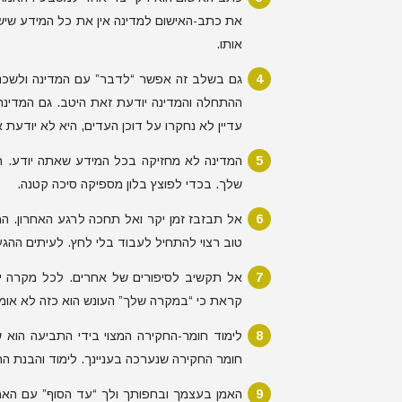
את כתב-האישום למדינה אין את כל המידע שיש 
אותו.
גם בשלב זה אפשר “לדבר” עם המדינה ולשכנ
ההתחלה והמדינה יודעת זאת היטב. גם המדינ
עדיין לא נחקרו על דוכן העדים, היא לא יודעת א
המדינה לא מחזיקה בכל המידע שאתה יודע. חש
שלך. בכדי לפוצץ בלון מספיקה סיכה קטנה.
אל תבזבז זמן יקר ואל תחכה לרגע האחרון. ה
טוב רצוי להתחיל לעבוד בלי לחץ. לעיתים ההגע
אל תקשיב לסיפורים של אחרים. לכל מקרה י
קראת כי “במקרה שלך” העונש הוא כזה לא אומ
לימוד חומר-החקירה המצוי בידי התביעה הוא
חומר החקירה שנערכה בעניינך. לימוד והבנת הח
האמן בעצמך ובחפותך ולך “עד הסוף” עם האמת