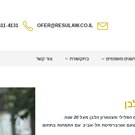
611-4131
OFER@RESULAW.CO.IL
שגים משפטיים
בתקשורת
צור קשר
בן
לילי והצווארון הלבן מעל 20 שנה
.
ך במשפטים, תואר-שני, L.L.M מטעם אוניברסיטת תל-אביב עם התמחות בתחום