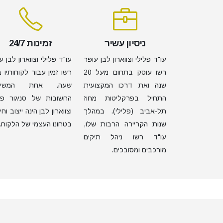
ניסיון עשיר
זמינות 24/7
עו"ד פלילי וצווארון לבן עופר
עו"ד פלילי וצווארון לבן ע
רשו עוסק בתחום מעל 20
רשו זמין עבור לקוחותיו 
שנה ואת דרכו המקצועית
שעה. אחת המשימ
התחיל בפרקליטות מחוז
החשובות של סניגור פל
תל-אביב (פלילי). במהלך
וצווארון לבן הינה ייצוב וחי
שנות הקריירה הרבות שלו,
בטחונו העצמי של הלקוח.
עו"ד רשו ניהל תיקים
מורכבים ומסובכים.