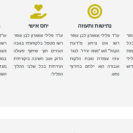
נחישות ותעוזה
יחס אישי
ה
ופר
עו"ד פלילי וצווארון לבן עופר
עו"ד פלילי וצווארון לבן עופר
עו"ד
בכל
רשו אינו נרתע מ"דעת
רשו מטפל בלקוחותיו בגובה
רשו
ות
הקהל" ו/או "ממה יגידו". לנגד
העיניים תוך שיתוף פעולה
ילי
עיניו עומדת טובת הלקוח
הדוק אגב חשיבה ביקורתית
במהל
דוש
ועבורה הוא יילחם בחירוף
ויצירתית בכל שלבי ההליך
מצד 
נפש.
הפלילי.
השו