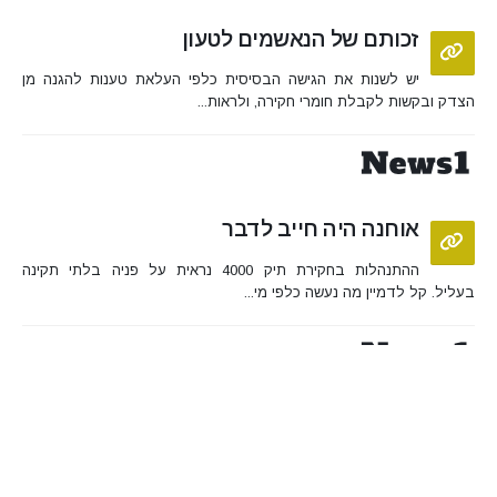
זכותם של הנאשמים לטעון
יש לשנות את הגישה הבסיסית כלפי העלאת טענות להגנה מן
הצדק ובקשות לקבלת חומרי חקירה, ולראות...
אוחנה היה חייב לדבר
ההתנהלות בחקירת תיק 4000 נראית על פניה בלתי תקינה
בעליל. קל לדמיין מה נעשה כלפי מי...
נתניהו מנסה להרוויח זמן
לחלוף הזמן מאז ביצוע העבירות יש משמעות בדין הפלילי -
ובהחלט ייתכן שבשל כך מבזבז נתניהו...